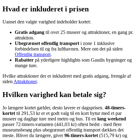
Hvad er inkluderet i prisen
Uanset den valgte varighed indeholder kortet:
Gratis adgang
til over 25 museer og attraktioner, en gang pr.
attraktion.
Ubegrænset offentlig transport
i zone 1 inklusive
forbindelsen til og fra lufthavnen. Mere om det på siden
Offentlig transport
.
Rabatter
på yderligere highlights som Gaudis bygninger og
mange ture.
Hvilke attraktioner der er inkluderet med gratis adgang, fremgår af
siden
Attraktioner
.
Hvilken varighed kan betale sig?
Jo længere kortet gælder, desto lavere er dagsprisen.
48-timers-
kortet
til 291,53 kr er et godt valg til en kort bytur med et par
museer og daglige ture med metro og bus. Til en
lang weekend
passer 72-timers-varianten (441,03 kr) oftest bedst - med flere
museumsbesøg plus ubegrænset offentlig transport dækkes det
meste. Bliver du længere, giver
96-timers-kortet
(515,79 kr) og