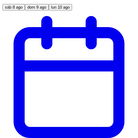
sáb
8
ago
dom
9
ago
lun
10
ago