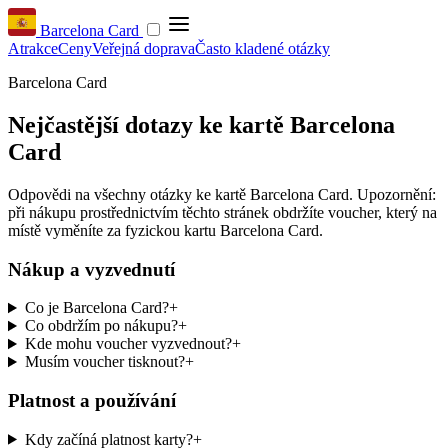
Barcelona Card
Atrakce
Ceny
Veřejná doprava
Často kladené otázky
Barcelona Card
Nejčastější dotazy ke kartě Barcelona
Card
Odpovědi na všechny otázky ke kartě Barcelona Card. Upozornění:
při nákupu prostřednictvím těchto stránek obdržíte voucher, který na
místě vyměníte za fyzickou kartu Barcelona Card.
Nákup a vyzvednutí
Co je Barcelona Card?
+
Co obdržím po nákupu?
+
Kde mohu voucher vyzvednout?
+
Musím voucher tisknout?
+
Platnost a používání
Kdy začíná platnost karty?
+