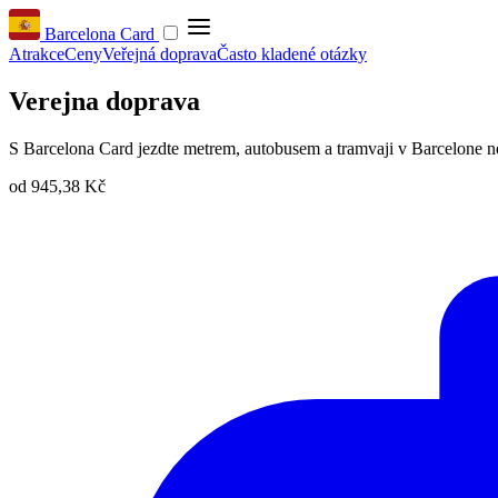
Barcelona Card
Atrakce
Ceny
Veřejná doprava
Často kladené otázky
Verejna doprava
S Barcelona Card jezdte metrem, autobusem a tramvaji v Barcelone ne
od
945,38 Kč