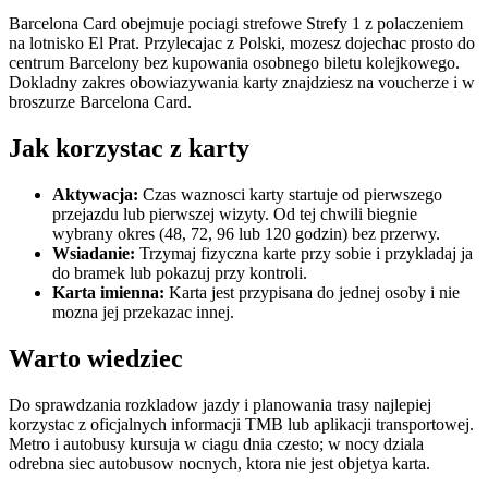
Barcelona Card obejmuje pociagi strefowe Strefy 1 z polaczeniem
na lotnisko El Prat. Przylecajac z Polski, mozesz dojechac prosto do
centrum Barcelony bez kupowania osobnego biletu kolejkowego.
Dokladny zakres obowiazywania karty znajdziesz na voucherze i w
broszurze Barcelona Card.
Jak korzystac z karty
Aktywacja:
Czas waznosci karty startuje od pierwszego
przejazdu lub pierwszej wizyty. Od tej chwili biegnie
wybrany okres (48, 72, 96 lub 120 godzin) bez przerwy.
Wsiadanie:
Trzymaj fizyczna karte przy sobie i przykladaj ja
do bramek lub pokazuj przy kontroli.
Karta imienna:
Karta jest przypisana do jednej osoby i nie
mozna jej przekazac innej.
Warto wiedziec
Do sprawdzania rozkladow jazdy i planowania trasy najlepiej
korzystac z oficjalnych informacji TMB lub aplikacji transportowej.
Metro i autobusy kursuja w ciagu dnia czesto; w nocy dziala
odrebna siec autobusow nocnych, ktora nie jest objetya karta.